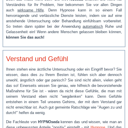
Verständnis für Ihr Problem, hier bekommen Sie vor allen Dingen
auch
wirksame Hilfe
. Denn Hypnose kann in so einem Fall
hervorragende und verlässliche Dienste leisten, indem sie auf eine
anstehende Untersuchung oder Behandlung einfühlsam vorbereitet.
So treten dann später bei der Anwendung
automatisch
Ruhe und
Gelassenheit ein! Wenn andere Menschen gelassen bleiben können,
können Sie das auch!
Verstand und Gefühl
Ihnen stehen eine ärztliche Untersuchung oder ein Eingriff bevor? Sie
wissen, dass dies zu Ihrem Besten ist, fühlen sich aber dennoch
unwohl, ängstlich oder gar panisch? Sie sind nicht allein, vielen geht
das so! Einerseits wissen Sie genau, wie hilfreich die bevorstehende
Maßnahme für Sie ist - wären da nicht diese Gefühle, die man mit
seinem Verstand eben nicht "wegdenken" kann. Denn Gefühle
entstehen in einem Teil unseres Gehirns, der mit dem Verstand gar
nicht erreichbar ist. Auch gut gemeinte Ratschläge wie "Augen zu und
durch!" helfen da wenig.
Die Fachleute von
HYPNO
seda
kennen das und wissen, wie man an
diese unbewussten Anteile "positiv" einstellt - mit
Hypnose
. Und das