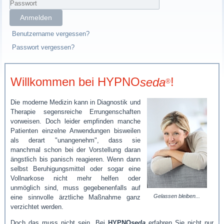
Anmelden
Benutzername vergessen?
Passwort vergessen?
Willkommen bei HYPNO
seda
!
®
Die moderne Medizin kann in Diagnostik und
Therapie segensreiche Errungenschaften
vorweisen. Doch leider empfinden manche
Patienten einzelne Anwendungen bisweilen
als derart "unangenehm", dass sie
manchmal schon bei der Vorstellung daran
ängstlich bis panisch reagieren. Wenn dann
selbst Beruhigungsmittel oder sogar eine
Vollnarkose nicht mehr helfen oder
unmöglich sind, muss gegebenenfalls auf
Gelassen bleiben...
eine sinnvolle ärztliche Maßnahme ganz
verzichtet werden.
Doch das muss nicht sein. Bei
HYPNO
seda
erfahren Sie nicht nur